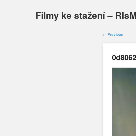
Filmy ke stažení – Rls
← Previous
0d8062