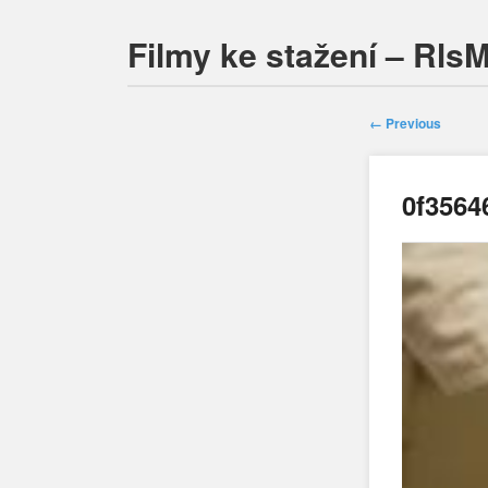
Filmy ke stažení – Rls
← Previous
0f3564