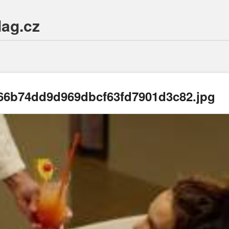
Mag.cz
66b74dd9d969dbcf63fd7901d3c82.jpg