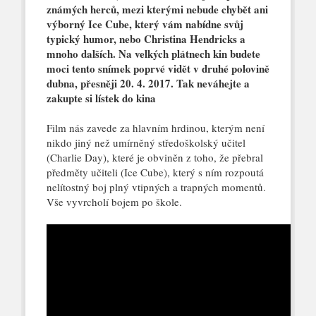
známých herců, mezi kterými nebude chybět ani
výborný Ice Cube, který vám nabídne svůj
typický humor, nebo Christina Hendricks a
mnoho dalších. Na velkých plátnech kin budete
moci tento snímek poprvé vidět v druhé polovině
dubna, přesněji 20. 4. 2017. Tak neváhejte a
zakupte si lístek do kina
Film nás zavede za hlavním hrdinou, kterým není
nikdo jiný než umírněný středoškolský učitel
(Charlie Day), které je obviněn z toho, že přebral
předměty učiteli (Ice Cube), který s ním rozpoutá
nelítostný boj plný vtipných a trapných momentů.
Vše vyvrcholí bojem po škole.