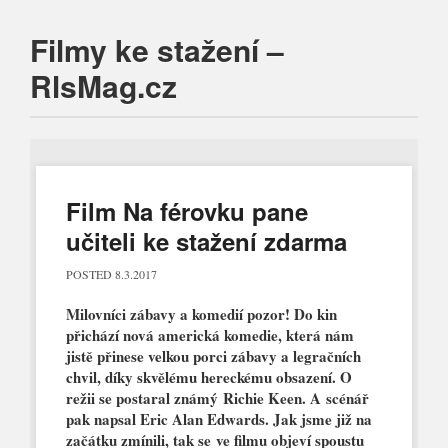
Filmy ke stažení –
RlsMag.cz
Main menu
Skip
to
content
Film Na férovku pane
učiteli ke stažení zdarma
POSTED
8.3.2017
Milovníci zábavy a komedií pozor! Do kin
přichází nová americká komedie, která nám
jistě přinese velkou porci zábavy a legračních
chvil, díky skvělému hereckému obsazení. O
režii se postaral známý Richie Keen. A scénář
pak napsal Eric Alan Edwards. Jak jsme již na
začátku zmínili, tak se ve filmu objeví spoustu