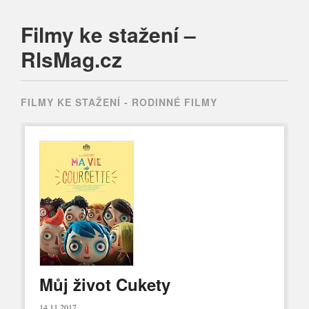
Filmy ke stažení –
RlsMag.cz
Main menu
Skip
to
FILMY KE STAŽENÍ -
RODINNÉ FILMY
content
Můj život Cukety
14.11.2017