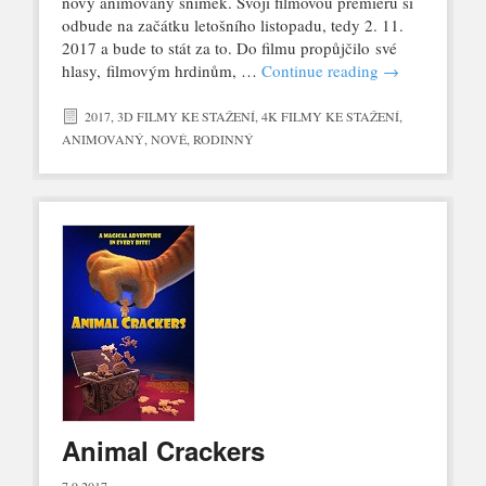
nový animovaný snímek. Svoji filmovou premiéru si
odbude na začátku letošního listopadu, tedy 2. 11.
2017 a bude to stát za to. Do filmu propůjčilo své
hlasy, filmovým hrdinům, …
Continue reading
→
2017
,
3D FILMY KE STAŽENÍ
,
4K FILMY KE STAŽENÍ
,
ANIMOVANÝ
,
NOVÉ
,
RODINNÝ
Animal Crackers