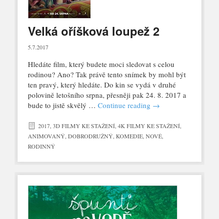
Velká oříšková loupež 2
5.7.2017
Hledáte film, který budete moci sledovat s celou
rodinou? Ano? Tak právě tento snímek by mohl být
ten pravý, který hledáte. Do kin se vydá v druhé
polovině letošního srpna, přesněji pak 24. 8. 2017 a
bude to jistě skvělý …
Continue reading
→
2017
,
3D FILMY KE STAŽENÍ
,
4K FILMY KE STAŽENÍ
,
ANIMOVANÝ
,
DOBRODRUŽNÝ
,
KOMEDIE
,
NOVÉ
,
RODINNÝ