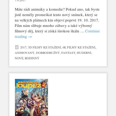
7.9.2017
Máte rádi animáky a komedie? Pokud ano, tak byste
jistě neměly promeškat tento nový snímek, který se
na velkých plátnech kin objeví poprvé 19. 10. 2017.
Film nám slibuje mnoho zábavy a také výborný
filmový děj, který si získá širokou škálu …
Continue
reading
→
2017
,
3D FILMY KE STAŽENÍ
,
4K FILMY KE STAŽENÍ
,
ANIMOVANÝ
,
DOBRODRUŽNÝ
,
FANTASY
,
HUDEBNÍ
,
NOVÉ
,
RODINNÝ