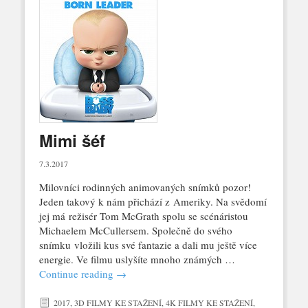
Mimi šéf
7.3.2017
Milovníci rodinných animovaných snímků pozor!
Jeden takový k nám přichází z Ameriky. Na svědomí
jej má režisér Tom McGrath spolu se scénáristou
Michaelem McCullersem. Společně do svého
snímku vložili kus své fantazie a dali mu ještě více
energie. Ve filmu uslyšíte mnoho známých …
Continue reading
→
2017
,
3D FILMY KE STAŽENÍ
,
4K FILMY KE STAŽENÍ
,