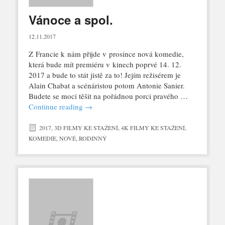
Vánoce a spol.
12.11.2017
Z Francie k nám přijde v prosince nová komedie,
která bude mít premiéru v kinech poprvé 14. 12.
2017 a bude to stát jistě za to! Jejím režisérem je
Alain Chabat a scénáristou potom Antonie Sanier.
Budete se moci těšit na pořádnou porci pravého …
Continue reading
→
2017
,
3D FILMY KE STAŽENÍ
,
4K FILMY KE STAŽENÍ
,
KOMEDIE
,
NOVÉ
,
RODINNÝ