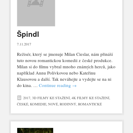
Špindl
7.11.2017
Režisér, který se jmenuje Milan Cieslar, nám přináší
tuto novou romantickou komedii z české produkce.
Milan si do filmu vybral mnoho známých herců, jako
například Annu Polívkovou nebo Kateřinu
Klausovou a další. Tak neváhejte a vydejte se na ni
do kina. …
Continue reading
→
2017
,
3D FILMY KE STAŽENÍ
,
4K FILMY KE STAŽENÍ
,
ČESKÉ
,
KOMEDIE
,
NOVÉ
,
RODINNÝ
,
ROMANTICKÉ