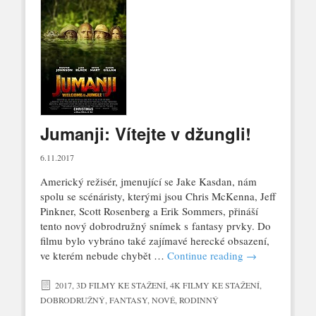
Jumanji: Vítejte v džungli!
6.11.2017
Americký režisér, jmenující se Jake Kasdan, nám
spolu se scénáristy, kterými jsou Chris McKenna, Jeff
Pinkner, Scott Rosenberg a Erik Sommers, přináší
tento nový dobrodružný snímek s fantasy prvky. Do
filmu bylo vybráno také zajímavé herecké obsazení,
ve kterém nebude chybět …
Continue reading
→
2017
,
3D FILMY KE STAŽENÍ
,
4K FILMY KE STAŽENÍ
,
DOBRODRUŽNÝ
,
FANTASY
,
NOVÉ
,
RODINNÝ