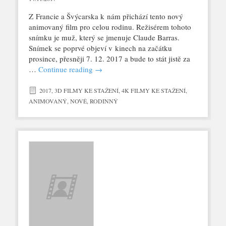
Z Francie a Švýcarska k nám přichází tento nový
animovaný film pro celou rodinu. Režisérem tohoto
snímku je muž, který se jmenuje Claude Barras.
Snímek se poprvé objeví v kinech na začátku
prosince, přesněji 7. 12. 2017 a bude to stát jistě za
…
Continue reading
→
2017
,
3D FILMY KE STAŽENÍ
,
4K FILMY KE STAŽENÍ
,
ANIMOVANÝ
,
NOVÉ
,
RODINNÝ