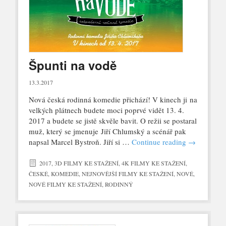
Špunti na vodě
13.3.2017
Nová česká rodinná komedie přichází! V kinech ji na
velkých plátnech budete moci poprvé vidět 13. 4.
2017 a budete se jistě skvěle bavit. O režii se postaral
muž, který se jmenuje Jiří Chlumský a scénář pak
napsal Marcel Bystroň. Jiří si …
Continue reading
→
2017
,
3D FILMY KE STAŽENÍ
,
4K FILMY KE STAŽENÍ
,
ČESKÉ
,
KOMEDIE
,
NEJNOVĚJŠÍ FILMY KE STAŽENÍ
,
NOVÉ
,
NOVÉ FILMY KE STAŽENÍ
,
RODINNÝ