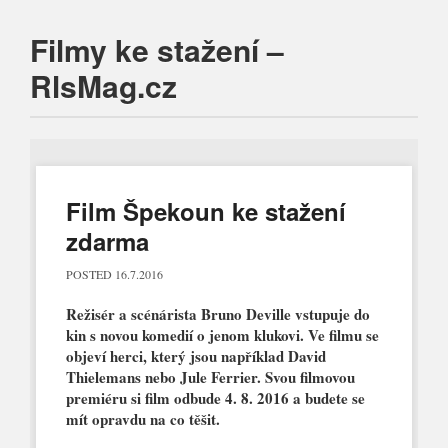
Filmy ke stažení –
RlsMag.cz
Main menu
Skip
to
content
Film Špekoun ke stažení
zdarma
POSTED
16.7.2016
Režisér a scénárista Bruno Deville vstupuje do
kin s novou komedií o jenom klukovi. Ve filmu se
objeví herci, který jsou například David
Thielemans nebo Jule Ferrier. Svou filmovou
premiéru si film odbude 4. 8. 2016 a budete se
mít opravdu na co těšit.