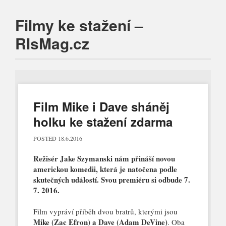
Filmy ke stažení –
RlsMag.cz
Main menu
Skip
to
content
Film Mike i Dave sháněj
holku ke stažení zdarma
POSTED
18.6.2016
Režisér Jake Szymanski nám přináší novou
americkou komedii, která je natočena podle
skutečných událostí. Svou premiéru si odbude 7.
7. 2016.
Film vypráví příběh dvou bratrů, kterými jsou
Mike (Zac Efron) a Dave (Adam DeVine)
. Oba