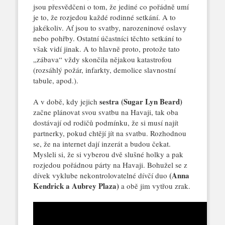
jsou přesvědčeni o tom, že jediné co pořádně umí
je to, že rozjedou každé rodinné setkání. A to
jakékoliv. Ať jsou to svatby, narozeninové oslavy
nebo pohřby. Ostatní účastníci těchto setkání to
však vidí jinak. A to hlavně proto, protože tato
„zábava“ vždy skončila nějakou katastrofou
(rozsáhlý požár, infarkty, demolice slavnostní
tabule, apod.).
sestra (Sugar Lyn Beard)
A v době, kdy jejich
začne plánovat svou svatbu na Havaji, tak oba
dostávají od rodičů podmínku, že si musí najít
partnerky, pokud chtějí jít na svatbu. Rozhodnou
se, že na internet dají inzerát a budou čekat.
Mysleli si, že si vyberou dvě slušné holky a pak
rozjedou pořádnou párty na Havaji. Bohužel se z
(Anna
dívek vyklube nekontrolovatelné dívčí duo
Kendrick a Aubrey Plaza)
a obě jim vytřou zrak.