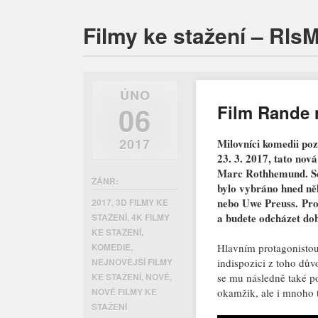
Filmy ke stažení – Rls
ÚNO
06
Film Rande 
2017
Milovníci komedii poz
23. 3. 2017, tato nov
Marc Rothhemund. Sc
ŽÁNR:
bylo vybráno hned ně
nebo Uwe Preuss. Proto
2017
,
3D FILMY KE
a budete odcházet do
STAŽENÍ
,
4K FILMY
KE STAŽENÍ
,
Hlavním protagonistou 
KOMEDIE
,
indispozici z toho dův
NEJNOVĚJŠÍ FILMY
se mu následně také p
KE STAŽENÍ
,
NOVÉ
,
okamžik, ale i mnoho t
NOVÉ FILMY KE
STAŽENÍ