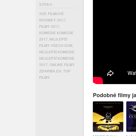
ŠTÍTKY:
3GP
,
FILMOVÉ
NOVINKY 2017
,
FILMY 2017
,
KOMEDIE KOMEDIE
2017
,
NEJLEPŠÍ
FILMY VŠECH DOB
,
NEJLEPŠÍ KOMEDIE
,
NEJLEPŠÍ KOMEDIE
2017
,
ONLINE FILMY
ZDARMA.EU
,
TOP
FILMY
Podobné filmy ja
LEGO® Batman
La La