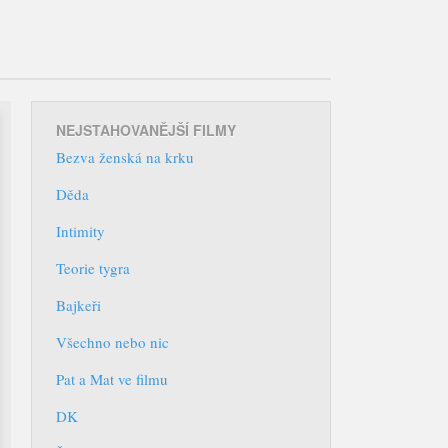
Main
Skip
menu
to
content
NEJSTAHOVANĚJŠÍ FILMY
Bezva ženská na krku
Děda
Intimity
Teorie tygra
Bajkeři
Všechno nebo nic
Pat a Mat ve filmu
DK