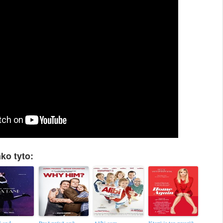
ko tyto:
 Land
Proč právě on?
Alibi.com
Který je ten pravý?