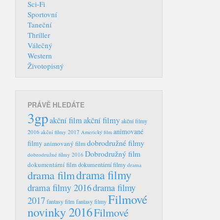
Sci-Fi
Sportovní
Taneční
Thriller
Válečný
Western
Životopisný
PRÁVĚ HLEDÁTE
3gp
akční film
akční filmy
akční filmy
animované
2016
akční filmy 2017
Americký film
dobrodružné filmy
filmy
animovaný film
Dobrodružný film
dobrodružné filmy 2016
dokumentární film
dokumentární filmy
drama
drama filmy
drama film
drama filmy 2016
drama filmy
Filmové
2017
fantasy film
fantasy filmy
novinky 2016
Filmové