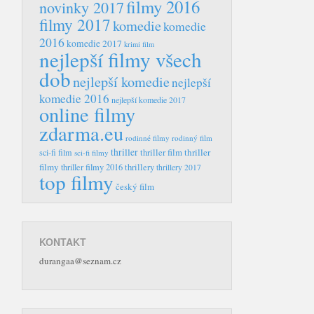
filmy 2016
novinky 2017
filmy 2017
komedie
komedie
2016
komedie 2017
krimi film
nejlepší filmy všech
dob
nejlepší komedie
nejlepší
komedie 2016
nejlepší komedie 2017
online filmy
zdarma.eu
rodinné filmy
rodinný film
thriller
thriller film
thriller
sci-fi film
sci-fi filmy
filmy
thriller filmy 2016
thrillery
thrillery 2017
top filmy
český film
KONTAKT
durangaa@seznam.cz