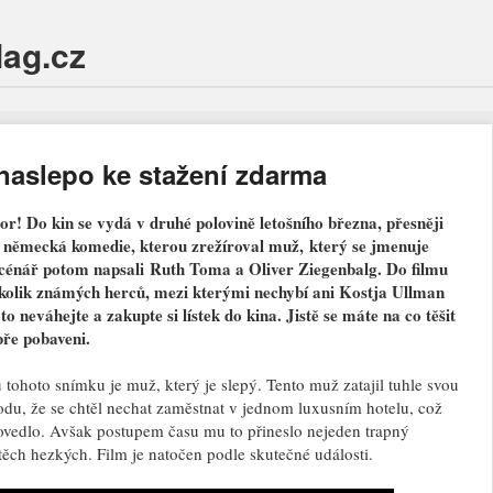
Mag.cz
naslepo ke stažení zdarma
or! Do kin se vydá v druhé polovině letošního března, přesněji
á německá komedie, kterou zrežíroval muž, který se jmenuje
énář potom napsali Ruth Toma a Oliver Ziegenbalg. Do filmu
kolik známých herců, mezi kterými nechybí ani Kostja Ullman
 neváhejte a zakupte si lístek do kina. Jistě se máte na co těšit
bře pobaveni.
tohoto snímku je muž, který je slepý. Tento muž zatajil tuhle svou
odu, že se chtěl nechat zaměstnat v jednom luxusním hotelu, což
ovedlo. Avšak postupem času mu to přineslo nejeden trapný
ěch hezkých. Film je natočen podle skutečné události.